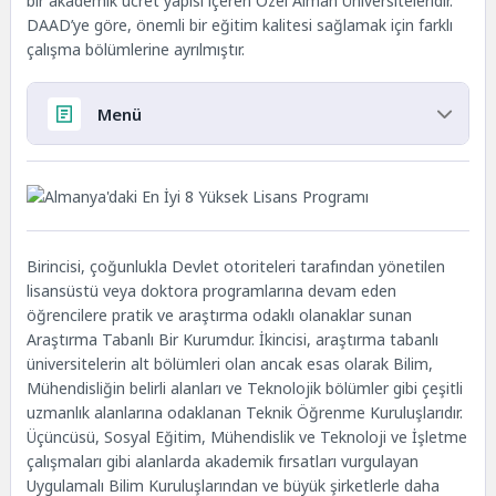
bir akademik ücret yapısı içeren Özel Alman Üniversiteleridir.
DAAD’ye göre, önemli bir eğitim kalitesi sağlamak için farklı
çalışma bölümlerine ayrılmıştır.
Menü
Almanya’daki En İyi 8 Yüksek Lisans Programı
Almanya’daki En İyi Yüksek Lisans Programları
Tasarım Yönetimi ve Aydınlatma Tasarımları
Yüksek Lisans Programı
Birincisi, çoğunlukla Devlet otoriteleri tarafından yönetilen
Yeşil Yapısal Tasarımda Yüksek Lisans
lisansüstü veya doktora programlarına devam eden
Küresel Ekonomi ve Kamu Politikaları Yüksek
öğrencilere pratik ve araştırma odaklı olanaklar sunan
Lisans Derecesi
Araştırma Tabanlı Bir Kurumdur. İkincisi, araştırma tabanlı
Dijital Pazarlama, Yenileme ve Dijital Felsefe
üniversitelerin alt bölümleri olan ancak esas olarak Bilim,
alanında Yüksek Lisans
Mühendisliğin belirli alanları ve Teknolojik bölümler gibi çeşitli
Moda ve Görkem İşletmeciliği Yüksek Lisansı
uzmanlık alanlarına odaklanan Teknik Öğrenme Kuruluşlarıdır.
Sosyal ve Ticari Girişimler İçin Veri Bilimleri
Üçüncüsü, Sosyal Eğitim, Mühendislik ve Teknoloji ve İşletme
Çalışması
çalışmaları gibi alanlarda akademik fırsatları vurgulayan
Küresel Teknoloji İletim Yönetimi Yüksek Lisans
Uygulamalı Bilim Kuruluşlarından ve büyük şirketlerle daha
Programı