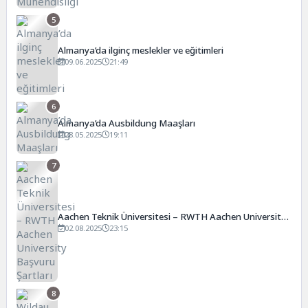
5
Almanya’da ilginç meslekler ve eğitimleri
09.06.2025
21:49
6
Almanya’da Ausbildung Maaşları
28.05.2025
19:11
7
Aachen Teknik Üniversitesi – RWTH Aachen University
Başvuru Şartları
02.08.2025
23:15
8