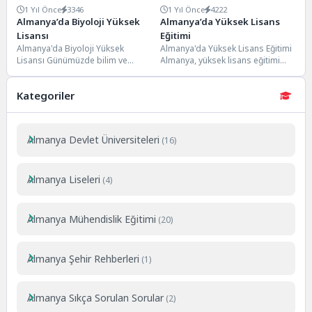
1 Yıl Önce
3346
1 Yıl Önce
4222
Almanya’da Biyoloji Yüksek
Almanya’da Yüksek Lisans
Lisansı
Eğitimi
Almanya'da Biyoloji Yüksek
Almanya'da Yüksek Lisans Eğitimi
Lisansı Günümüzde bilim ve
Almanya, yüksek lisans eğitimi
teknoloji hızla gelişiyor ve bu
arayışında olan uluslararası
gelişmeler biyologlara olan...
öğrenciler için cazip bir...
Kategoriler
Almanya Devlet Üniversiteleri
(16)
Almanya Liseleri
(4)
Almanya Mühendislik Eğitimi
(20)
Almanya Şehir Rehberleri
(1)
Almanya Sıkça Sorulan Sorular
(2)