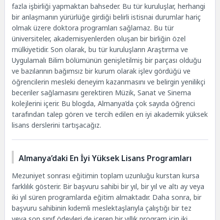
fazla işbirliği yapmaktan bahseder. Bu tür kuruluşlar, herhangi
Seyahat ve Misafirperverlik Yönetimi Yüksek
bir anlaşmanın yürürlüğe girdiği belirli istisnai durumlar hariç
Lisansı
olmak üzere doktora programları sağlamaz. Bu tür
Almanya’daki En İyi 8 Yüksek Lisans Programı
üniversiteler, akademisyenlerden oluşan bir birliğin özel
Hakkında
mülkiyetidir. Son olarak, bu tür kuruluşların Araştırma ve
Uygulamalı Bilim bölümünün genişletilmiş bir parçası olduğu
ve bazılarının bağımsız bir kurum olarak işlev gördüğü ve
öğrencilerin mesleki deneyim kazanmasını ve belirgin yenilikçi
beceriler sağlamasını gerektiren Müzik, Sanat ve Sinema
kolejlerini içerir. Bu blogda, Almanya’da çok sayıda öğrenci
tarafından talep gören ve tercih edilen en iyi akademik yüksek
lisans derslerini tartışacağız.
Almanya’daki En İyi Yüksek Lisans Programları
Mezuniyet sonrası eğitimin toplam uzunluğu kurstan kursa
farklılık gösterir. Bir başvuru sahibi bir yıl, bir yıl ve altı ay veya
iki yıl süren programlarda eğitim almaktadır. Daha sonra, bir
başvuru sahibinin kıdemli meslektaşlarıyla çalıştığı bir tez
veya son sınıf ödevleri de içeren bir yıllık program için iki