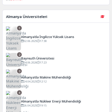
Almanya Üniversiteleri
1
Almanya’da İngilizce Yüksek Lisans
02.06.2025
17:38
2
Bayreuth Üniversitesi
04.06.2026
17:23
3
Almanya’da Makine Mühendisliği
24.04.2025
12:12
4
Almanya’da Nükleer Enerji Mühendisliği
26.04.2025
19:15