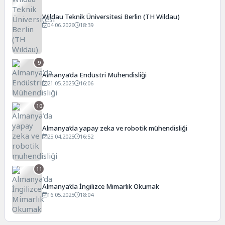
Wildau Teknik Üniversitesi Berlin (TH Wildau)
04.06.2026
18:39
9
Almanya’da Endüstri Mühendisliği
21.05.2025
16:06
10
Almanya’da yapay zeka ve robotik mühendisliği
25.04.2025
16:52
11
Almanya’da İngilizce Mimarlık Okumak
16.05.2025
18:04