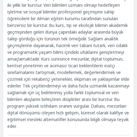
iki yıllık bir kurstur. Veri bilimleri uzmanı olmayı hedefleyen
işletme ve sosyal bilimler profesyonel geçmişine sahip
öğrencilere bir Alman eğitim kurumu tarafından sunulan
benzersiz bir kurstur. Bu kurs, tıp ve ekolojik bilimin akademik
geçmişinden gelen dünya çapındaki adaylar arasında büyük
talep gördüğü için türünün tek örneğidir. Sağlam analitik
geçmişlerine dayanarak, hacimli veri tabanı tutarlı, veri odaklı
ve programatik yaşam bilimi içindeki ufuklarını genişletmeyi
amaçlamaktadır. Kurs süresince mezunlar, dijital toplumun,
kentsel yönetimin ve acımasız ticari beklentilerin inatçı
sınırlamalarını tartışmak, modellemek, değerlendirmek ve
çözmek için rekabetçi yetenekler, ekipman ve yaklaşımlar elde
ederler. Tek çeşitlendirmeyi ve daha fazla uzmanlık kazanmayı
sağlamak için üç belirlenmiş yolla farklı toplumsal ve veri
bilimleri akışlarını birleştiren disiplinler arası bir kurstur. Bu
program yüksek istihdam oranını vurgular. Dahası, mezunları
dijital dönüşümü izleyen hızlı gelişim, küresel olarak kalifiye ve
eğitimsel mesleki alternatifler konusunda bilgili olmaya teşvik
eder.