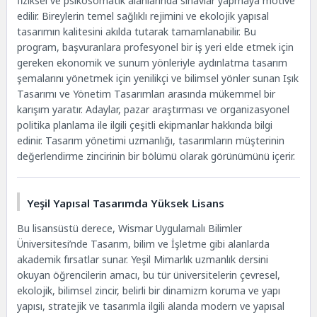
fiziksel ve psikosomatik alanlarında sınavlar yapmaya motive
edilir. Bireylerin temel sağlıklı rejimini ve ekolojik yapısal
tasarımın kalitesini akılda tutarak tamamlanabilir. Bu
program, başvuranlara profesyonel bir iş yeri elde etmek için
gereken ekonomik ve sunum yönleriyle aydınlatma tasarım
şemalarını yönetmek için yenilikçi ve bilimsel yönler sunan Işık
Tasarımı ve Yönetim Tasarımları arasında mükemmel bir
karışım yaratır. Adaylar, pazar araştırması ve organizasyonel
politika planlama ile ilgili çeşitli ekipmanlar hakkında bilgi
edinir. Tasarım yönetimi uzmanlığı, tasarımların müşterinin
değerlendirme zincirinin bir bölümü olarak görünümünü içerir.
Yeşil Yapısal Tasarımda Yüksek Lisans
Bu lisansüstü derece, Wismar Uygulamalı Bilimler
Üniversitesi’nde Tasarım, bilim ve İşletme gibi alanlarda
akademik fırsatlar sunar. Yeşil Mimarlık uzmanlık dersini
okuyan öğrencilerin amacı, bu tür üniversitelerin çevresel,
ekolojik, bilimsel zincir, belirli bir dinamizm koruma ve yapı
yapısı, stratejik ve tasarımla ilgili alanda modern ve yapısal