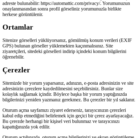
adreste bulunabilir: https://automattic.com/privacy/. Yorumunuzun
onaylanmasından sonra profil görseliniz yorumunuzla birlikte
herkese görüntülenir.
Ortamlar
Sitenize görselleri yüklüyorsanız, gömülmüş konum verileri (EXIF
GPS) bulunan görseller yüklemekten kaçınmalısınız. Site
ziyaretçileri, sitedeki görselleri indirip içindeki konum bilgilerini
öğrenebilir.
Çerezler
Sitemizde bir yorum yaparsanız, adınızın, e-posta adresinizin ve site
adresinizin çerezlere kaydedilmesini seçebilirsiniz. Bunlar size
kolaylık sağlamak içindir. Böylece başka bir yorum yaptığınızda
bilgilerinizi yeniden yazmanız gerekmez. Bu çerezler bir yıl saklanır.
Oturum açma sayfamızı ziyaret ederseniz, tarayıcınızın çerezleri
kabul edip etmediğini belirlemek için geçici bir çerez ayarlayacağız.
Bu çerezde herhangi bir kişisel veri bulunmaz ve tarayıcınızı
kapattığınızda yok edilir.
Oturum açtığınızda, oturum açma bilgilerinizi ve ekran görüntüleme