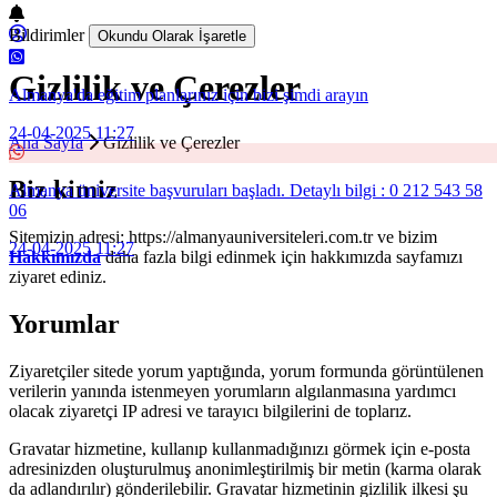
Bildirimler
Okundu Olarak İşaretle
Gizlilik ve Çerezler
Almanya'da eğitim planlarınız için bizi şimdi arayın
24-04-2025 11:27
Ana Sayfa
Gizlilik ve Çerezler
Biz kimiz
Almanya üniversite başvuruları başladı. Detaylı bilgi : 0 212 543 58
06
Sitemizin adresi: https://almanyauniversiteleri.com.tr ve bizim
24-04-2025 11:27
Hakkımızda
daha fazla bilgi edinmek için hakkımızda sayfamızı
ziyaret ediniz.
Yorumlar
Ziyaretçiler sitede yorum yaptığında, yorum formunda görüntülenen
verilerin yanında istenmeyen yorumların algılanmasına yardımcı
olacak ziyaretçi IP adresi ve tarayıcı bilgilerini de toplarız.
Gravatar hizmetine, kullanıp kullanmadığınızı görmek için e-posta
adresinizden oluşturulmuş anonimleştirilmiş bir metin (karma olarak
da adlandırılır) gönderilebilir. Gravatar hizmetinin gizlilik ilkesi şu