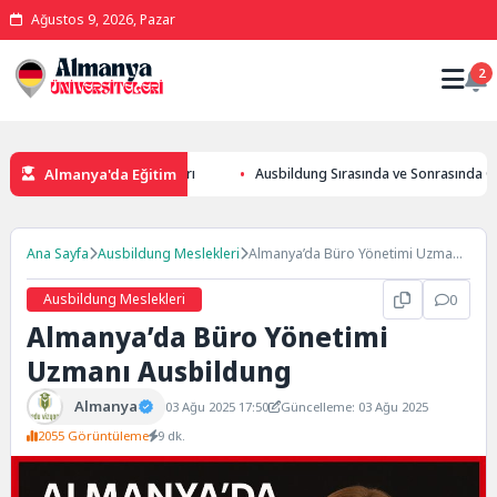
Ağustos 9, 2026, Pazar
2
Almanya'da Eğitim
i b1/b2 Almanca sınavları
Ausbildung Sırasında ve Sonrasında Oturum 
Ana Sayfa
Ausbildung Meslekleri
Almanya’da Büro Yönetimi Uzmanı
Ausbildung
Ausbildung Meslekleri
0
Almanya’da Büro Yönetimi
Uzmanı Ausbildung
Almanya
03 Ağu 2025 17:50
Güncelleme: 03 Ağu 2025
2055 Görüntüleme
9 dk.