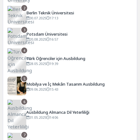
2
Berlin Teknik Üniversitesi
30.07.2025
17:13
3
Potsdam Üniversitesi
20.08.2025
16:57
4
Türk Öğrenciler için Ausbildung
28.05.2025
19:39
5
Mobilya ve İç Mekân Tasarım Ausbildung
09.06.2025
15:43
6
Ausbildung Almanca Dil Yeterliliği
31.05.2025
14:06
7