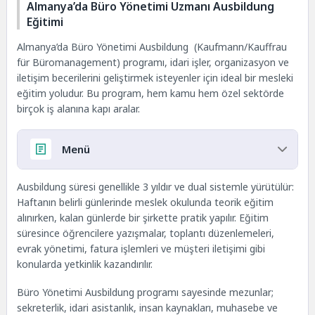
Almanya’da Büro Yönetimi Uzmanı Ausbildung
Eğitimi
Almanya’da Büro Yönetimi Ausbildung (Kaufmann/Kauffrau
für Büromanagement) programı, idari işler, organizasyon ve
iletişim becerilerini geliştirmek isteyenler için ideal bir mesleki
eğitim yoludur. Bu program, hem kamu hem özel sektörde
birçok iş alanına kapı aralar.
Menü
Almanya’da Büro Yönetimi Uzmanı Ausbildung
Ausbildung süresi genellikle 3 yıldır ve dual sistemle yürütülür:
Eğitimi
Haftanın belirli günlerinde meslek okulunda teorik eğitim
Almanya’da Büro Yönetimi Uzmanı Ne İş Yapar?
alınırken, kalan günlerde bir şirkette pratik yapılır. Eğitim
Almanya’da Büro Yönetimi Uzmanı Eğitimi
süresince öğrencilere yazışmalar, toplantı düzenlemeleri,
(Ausbildung) İçin Başvuru Şartları Nelerdir?
evrak yönetimi, fatura işlemleri ve müşteri iletişimi gibi
Büro Yönetimi Ausbildung Süresi ve Eğitim Yapısı
konularda yetkinlik kazandırılır.
Almanya’da Büro Yönetimi Uzmanı Eğitimi
Büro Yönetimi Ausbildung programı sayesinde mezunlar;
Maaşları (Yıllara Göre)
sekreterlik, idari asistanlık, insan kaynakları, muhasebe ve
Almanya’da Büro Yönetimi Uzmanlarına Hangi