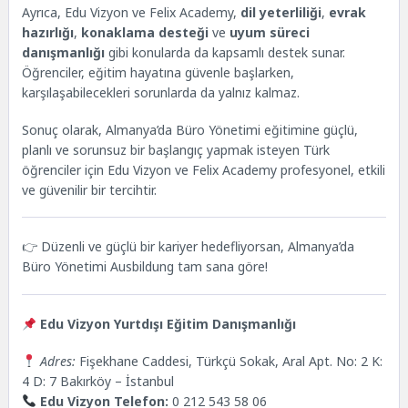
Ayrıca, Edu Vizyon ve Felix Academy,
dil yeterliliği
,
evrak
hazırlığı
,
konaklama desteği
ve
uyum süreci
danışmanlığı
gibi konularda da kapsamlı destek sunar.
Öğrenciler, eğitim hayatına güvenle başlarken,
karşılaşabilecekleri sorunlarda da yalnız kalmaz.
Sonuç olarak, Almanya’da Büro Yönetimi eğitimine güçlü,
planlı ve sorunsuz bir başlangıç yapmak isteyen Türk
öğrenciler için Edu Vizyon ve Felix Academy profesyonel, etkili
ve güvenilir bir tercihtir.
👉 Düzenli ve güçlü bir kariyer hedefliyorsan, Almanya’da
Büro Yönetimi Ausbildung tam sana göre!
Edu Vizyon
Yurtdışı Eğitim Danışmanlığı
Adres:
Fişekhane Caddesi, Türkçü Sokak, Aral Apt. No: 2 K:
4 D: 7 Bakırköy – İstanbul
Edu Vizyon Telefon:
0 212 543 58 06