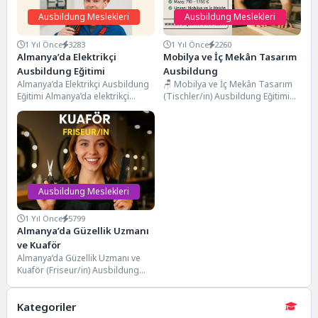
Ausbildung Meslekleri
Ausbildung Meslekleri
1 Yıl Önce
3283
1 Yıl Önce
2260
Almanya’da Elektrikçi
Mobilya ve İç Mekân Tasarım
Ausbildung Eğitimi
Ausbildung
Almanya’da Elektrikçi Ausbildung
🪑 Mobilya ve İç Mekân Tasarım
Eğitimi Almanya’da elektrikçi
(Tischler/in) Ausbildung Eğitimi
Ausbildung eğitimi, teknik
Almanya’da Mobilya ve iç mekan
becerilerle donanmış, yüksek iş
tasarım...
garantili ve...
Ausbildung Meslekleri
1 Yıl Önce
5799
Almanya’da Güzellik Uzmanı
ve Kuaför
Almanya’da Güzellik Uzmanı ve
Kuaför (Friseur/in) Ausbildung
Eğitimi Almanya’da Güzellik
Uzmanı ve Kuaför Ausbildung
Kategoriler
programı,...