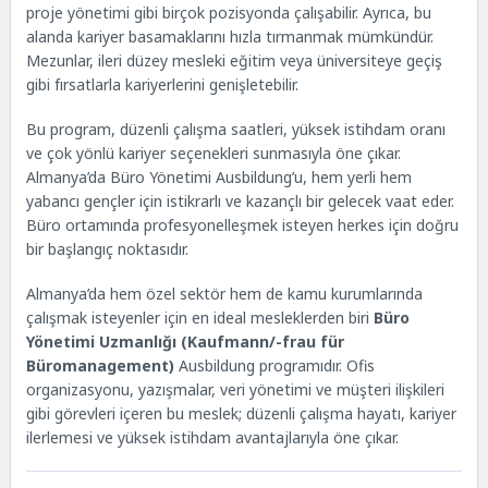
proje yönetimi gibi birçok pozisyonda çalışabilir. Ayrıca, bu
Şehirlerde Talep Var?
alanda kariyer basamaklarını hızla tırmanmak mümkündür.
Mezuniyet Sonrası Olanaklar – Büro Yönetimi
Mezunlar, ileri düzey mesleki eğitim veya üniversiteye geçiş
Uzmanı
gibi fırsatlarla kariyerlerini genişletebilir.
Mesleğin Zorlukları
Neden Edu Vizyon veya Felix Academy ile
Bu program, düzenli çalışma saatleri, yüksek istihdam oranı
Ausbildung Programına Başvurmalı?
ve çok yönlü kariyer seçenekleri sunmasıyla öne çıkar.
Almanya’da Büro Yönetimi Ausbildung’u, hem yerli hem
yabancı gençler için istikrarlı ve kazançlı bir gelecek vaat eder.
Büro ortamında profesyonelleşmek isteyen herkes için doğru
bir başlangıç noktasıdır.
Almanya’da hem özel sektör hem de kamu kurumlarında
çalışmak isteyenler için en ideal mesleklerden biri
Büro
Yönetimi Uzmanlığı (Kaufmann/-frau für
Büromanagement)
Ausbildung programıdır. Ofis
organizasyonu, yazışmalar, veri yönetimi ve müşteri ilişkileri
gibi görevleri içeren bu meslek; düzenli çalışma hayatı, kariyer
ilerlemesi ve yüksek istihdam avantajlarıyla öne çıkar.