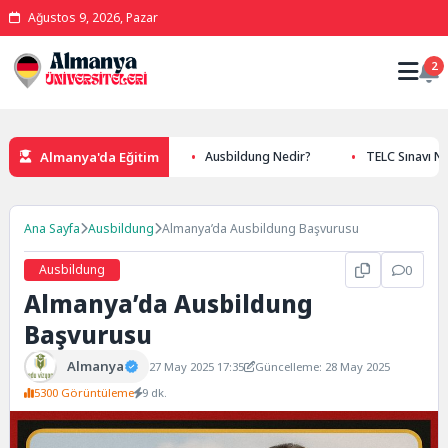
Ağustos 9, 2026, Pazar
2
Almanya'da Eğitim
 TU9 Üniversiteleri
Ausbildung Nedir?
TELC Sınavı Nedir?
Ana Sayfa
Ausbildung
Almanya’da Ausbildung Başvurusu
Ausbildung
0
Almanya’da Ausbildung
Başvurusu
Almanya
27 May 2025 17:35
Güncelleme: 28 May 2025
5300 Görüntüleme
9 dk.