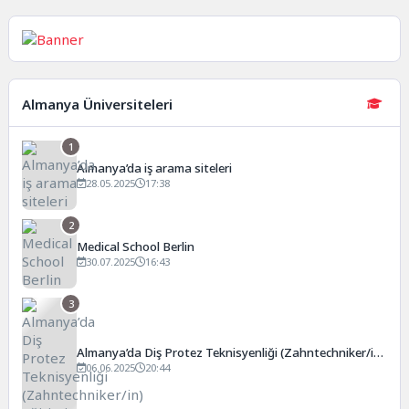
Almanya Üniversiteleri
1
Almanya’da iş arama siteleri
28.05.2025
17:38
2
Medical School Berlin
30.07.2025
16:43
3
Almanya’da Diş Protez Teknisyenliği (Zahntechniker/in)
Eğitimi
06.06.2025
20:44