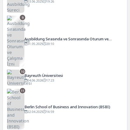
03.06.2025
19:26
9
Ausbildung Sırasında ve Sonrasında Oturum ve
Çalışma İzni
31.05.2025
20:10
10
Bayreuth Üniversitesi
04.06.2026
17:23
11
Berlin School of Business and Innovation (BSBI)
22.04.2025
16:59