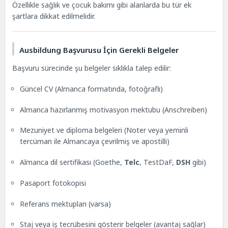
Ausbildung Başvurusu İçin Gerekli Belgeler
Özellikle sağlık ve çocuk bakımı gibi alanlarda bu tür ek
Başvuru Süreci Adım Adım
şartlara dikkat edilmelidir.
Ausbildung Eğitiminde Kazançlar (Maaşlar)
Mezuniyet Sonrası Kazanç ve Kariyer Fırsatları
Öne Çıkan Ausbildung Meslekleri ve İş Alanları
Ausbildung Başvurusu İçin Gerekli Belgeler
Başarı için İpuçları
Başvuru sürecinde şu belgeler sıklıkla talep edilir:
Almanya’da Ausbildung başvurusu
Almanya’da Ausbildung Başvurusu Nasıl Yapılır?
Güncel CV (Almanca formatında, fotoğraflı)
Ausbildung Başvurusu: Temel Bilgiler
Hangi Mesleğe ve Sektöre Başvuracağınızı
Almanca hazırlanmış motivasyon mektubu (Anschreiben)
Belirleyin
2. Açık Pozisyonları ve Şirketleri Araştırın
Mezuniyet ve diploma belgeleri (Noter veya yeminli
3. Gerekli Belgeleri Hazırlayın
tercüman ile Almancaya çevrilmiş ve apostilli)
4. Online veya Posta Yoluyla Başvuru Yapın
5. Mülakat (Interview) ve Değerlendirme Süreci
Almanca dil sertifikası (Goethe,
Telc
, TestDaF,
DSH
gibi)
6. Sözleşme (Ausbildungsvertrag) ve Vize
Pasaport fotokopisi
İşlemleri
7. Almanya’da Eğitim ve Kazançlar
Referans mektupları (varsa)
Mezuniyet Sonrası Kazanç ve İş Olanakları
Sık Yapılan Hatalar ve Dikkat Edilmesi Gerekenler
Staj veya iş tecrübesini gösterir belgeler (avantaj sağlar)