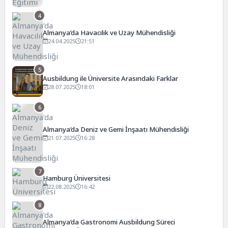
4
Almanya’da Havacılık ve Uzay Mühendisliği
24.04.2025
21:51
5
Ausbildung ile Üniversite Arasındaki Farklar
28.07.2025
18:01
6
Almanya’da Deniz ve Gemi İnşaatı Mühendisliği
21.07.2025
16:28
7
Hamburg Üniversitesi
22.08.2025
16:42
8
Almanya’da Gastronomi Ausbildung Süreci