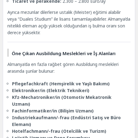
Ticaret ve perakende:
2.300 – 2.800 Euro/ay
Ayrıca mezunlar dilerlerse ustalık (Meister) eğitimi alabilir
veya “Duales Studium” ile lisans tamamlayabilirler. Almanya’da
nitelikli eleman açığı yüksek olduğundan iş bulma oranı son
derece yüksektir.
Öne Çıkan Ausbildung Meslekleri ve İş Alanları
Almanya’da en fazla rağbet gören Ausbildung meslekleri
arasında şunlar bulunur:
Pflegefachkraft (Hemşirelik ve Yaşlı Bakımı)
Elektroniker/in (Elektrik Teknikeri)
Kfz-Mechatroniker/in (Otomotiv Mekatronik
Uzmanı)
Fachinformatiker/in (Bilişim Uzmanı)
Industriekaufmann/-frau (Endüstri Satış ve Büro
Elemanı)
Hotelfachmann/-frau (Otelcilik ve Turizm)
Lojistik Uzmanı ve Depo Sorumlusu