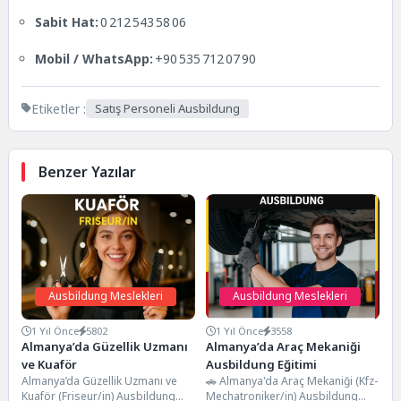
Sabit Hat:
0 212 543 58 06
Mobil / WhatsApp:
+90 535 712 07 90
Etiketler :
Satış Personeli Ausbildung
Benzer Yazılar
Ausbildung Meslekleri
Ausbildung Meslekleri
1 Yıl Önce
5802
1 Yıl Önce
3558
Almanya’da Güzellik Uzmanı
Almanya’da Araç Mekaniği
ve Kuaför
Ausbildung Eğitimi
Almanya’da Güzellik Uzmanı ve
🚗 Almanya'da Araç Mekaniği (Kfz-
Kuaför (Friseur/in) Ausbildung
Mechatroniker/in) Ausbildung