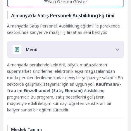
Yazı Özetini Göster
Almanya’da Satış Personeli Ausbildung Eğitimi
Almanya’da Satış Personeli Ausbildung eğitimi ile perakende
sektöründe kariyer ve maaşlı iş fırsatları seni bekliyor.
Menü
Almanya’da Satış Personeli Ausbildung Eğitimi
Almanya’da perakende sektörü, büyük mağazalardan
Meslek Tanımı
süpermarket zincirlerine, elektronik eşya mağazalarından
Başvuru Şartları
moda perakendecilerine kadar geniş bir yelpazeye sahiptir. Bu
Ausbildung Süresi ve Eğitim Yapısı
sektörde çalışmak isteyenler için en uygun yol,
Kaufmann/-
Maaş Bilgileri
frau im Einzelhandel (Satış Elemanı)
Ausbildung
Talep Olan Şehirler
programıdır. Bu program, satış becerilerini geliştiren,
Nerelerde Eğitim Alınır?
müşteriyle etkili iletişim kurmayı öğreten ve istikrarlı bir
Mezuniyet Sonrası Kariyer
kariyer sunan bir eğitim sürecidir.
Edu Vizyon ile Başvuru Desteği
Meslek Tanımı