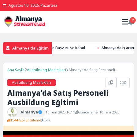
Ağustos 10, 2026, Pazartesi
2
Almanya'da Eğitim
 – Freie Universität Berlin Başvuru ve Kabul
Almanya’da iş arama siteler
Ana Sayfa
Ausbildung Meslekleri
Almanya’da Satış Personeli
Ausbildung Eğitimi
Ausbildung Meslekleri
0
Almanya’da Satış Personeli
Ausbildung Eğitimi
Almanya
10 Tem 2025 16:11
Güncelleme: 10 Tem 2025
1544 Görüntüleme
3 dk.