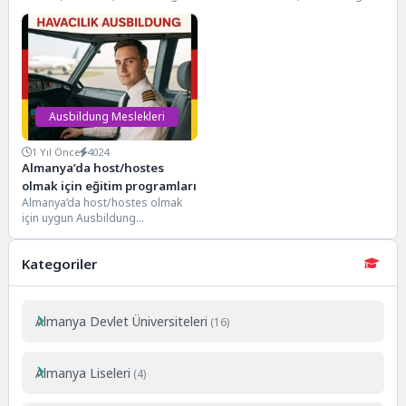
Eğitimi Almanya’da Güzellik
Eğitimi Almanya’da Araç Mekaniği
Uzmanı ve Kuaför Ausbildung
(Kfz-Mechatroniker/in)
programı,...
Ausbildung eğitimi, otomotiv
sektöründe...
Ausbildung Meslekleri
1 Yıl Önce
4024
Almanya’da host/hostes
olmak için eğitim programları
Almanya’da host/hostes olmak
için uygun Ausbildung
programları Almanya’da
host/hostes olmak , Almanya’da
Kategoriler
Havacılıkta Hizmet Memuru...
Almanya Devlet Üniversiteleri
(16)
Almanya Liseleri
(4)