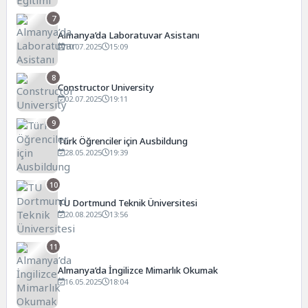
7
Almanya’da Laboratuvar Asistanı
10.07.2025
15:09
8
Constructor University
02.07.2025
19:11
9
Türk Öğrenciler için Ausbildung
28.05.2025
19:39
10
TU Dortmund Teknik Üniversitesi
20.08.2025
13:56
11
Almanya’da İngilizce Mimarlık Okumak
16.05.2025
18:04