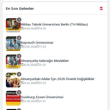
En Son Gelenler
1
Wildau Teknik Üniversitesi Berlin (TH Wildau)
04.06.2026
18:39
2
Bayreuth Üniversitesi
04.06.2026
17:23
3
Almanya’da Geleceğin Meslekleri
26.05.2026
21:25
4
Almanya’daki Aileler İçin 2026 Önemli Değişiklikler
23.02.2026
07:33
5
Duisburg-Essen Üniversitesi
22.08.2025
21:57