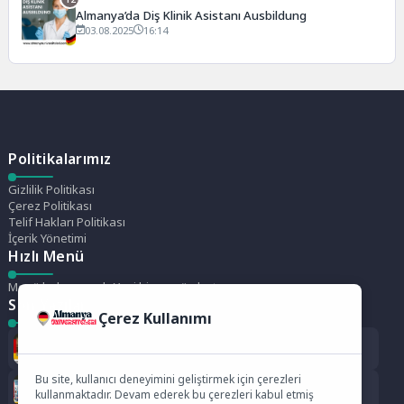
Almanya’da Diş Klinik Asistanı Ausbildung
03.08.2025
16:14
Politikalarımız
Gizlilik Politikası
Çerez Politikası
Telif Hakları Politikası
İçerik Yönetimi
Hızlı Menü
Menü bulunamadı. Yeni bir menü oluştur.
Son Yazılar
Çerez Kullanımı
Wildau Teknik Üniversitesi Berlin (TH Wildau)
Bu site, kullanıcı deneyimini geliştirmek için çerezleri
Bayreuth Üniversitesi
kullanmaktadır. Devam ederek bu çerezleri kabul etmiş