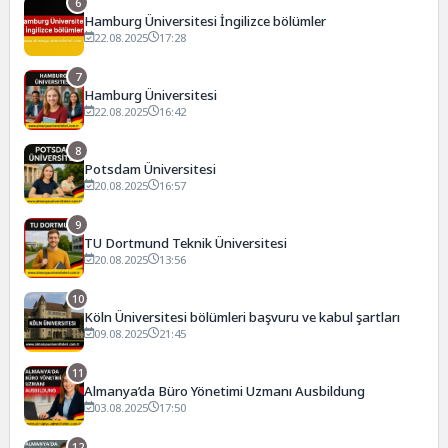
6
Hamburg Üniversitesi İngilizce bölümler
22.08.2025
17:28
7
Hamburg Üniversitesi
22.08.2025
16:42
8
Potsdam Üniversitesi
20.08.2025
16:57
9
TU Dortmund Teknik Üniversitesi
20.08.2025
13:56
10
Köln Üniversitesi bölümleri başvuru ve kabul şartları
09.08.2025
21:45
11
Almanya’da Büro Yönetimi Uzmanı Ausbildung
03.08.2025
17:50
12