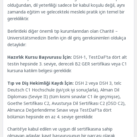
olduğundan, dil yeterliliği sadece bir kabul koşulu değil, aynı
zamanda eğitim ve gelecekteki mesleki pratik için temel bir
gerekliliktir.
Berlin’deki diğer önemli tıp kurumlarından olan Charité –
Universitätsmedizin Berlin için dil giriş gereksinimleri oldukça
detaylıdır:
Hazırlık Kursu Başvurusu İçin:
DSH-1, TestDaF’ta dört alt
testin hepsinde 3. seviye, dereceli B2 GER sertifikası veya C1
kursuna katılım belgesi gereklidir.
Tıp ve Diş Hekimliği Kaydı İçin:
DSH 2 veya DSH 3, telc
Deutsch C1 Hochschule (iyi/çok iyi sonuçlarla), Alman Dil
Diploması (Seviye II) (tüm kısmi sınavlar C1 ile geçmişse),
Goethe Sertifikası C2, Avusturya Dil Sertifikası C2 (ÖSD C2),
Almanca Değerlendirme Sınavı veya TestDaF’ta dört
bölümün hepsinde en az 4. seviye gereklidir.
Charité’ye kabul edilen ve uygun dil sertifikasına sahip
olmayan adaylar, kayıt başvurusunun bir parçası olarak