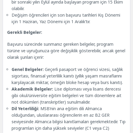
bir sonraki yılın Eylül ayında başlayan program için 15 Ekim
olabilir.
Değişim öğrencileri için son başvuru tarihleri Kış Dönemi
için 1 Haziran, Yaz Dönemi için 1 Aralık’tır.
Gerekli Belgeler:
Başvuru sürecinde sunmanız gereken belgeler, program
türüne ve uyruğunuza göre değişiklik gösterebilir, ancak genel
olarak şunları içerir:
Genel Belgeler:
Geçerli pasaport ve öğrenci vizesi, sağlık
sigortası, finansal yeterlilik kanıtı (yıllık yaşam masraflarını
karşılayacak miktar, örneğin bloke hesap veya burs kanıtı).
Akademik Belgeler:
Lise diploması veya lisans derecesi
gibi okul/üniversite eğitim belgeleri ve tüm dönemlere ait
not dökümleri (transkriptler) sunulmalıdır.
Dil Yeterliliği:
MSB’nin ana eğitim dili Almanca
olduğundan, uluslararası öğrencilerin en az B2 GER
seviyesinde Almanca bilgisi kanıtlamaları gerekmektedir. Tıp
programları için daha yüksek seviyeler (C1 veya C2)