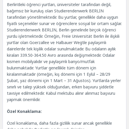
Berlin’deki öğrenci yurtları, üniversiteler tarafından değil,
bağımsız bir kuruluş olan Studierendenwerk BERLIN
tarafından yönetilmektedir. Bu yurtlar, genellikle daha uygun
fiyatlı seçenekler sunar ve öğrencilere sosyal bir ortam sağlar.
Studierendenwerk BERLIN, Berlin genelinde birçok öğrenci
yurdu işletmektedir. Örneğin, Freie Universität Berlin ile ilişkili
yurtlar olan Goerzallee ve Halbauer Weg’de paylaşımlı
dairelerde tek kişilik odalar sunulmaktadır. Bu odaların aylık
kiraları 339.50-364.50 Avro arasında değişmektedir. Odalar
kısmen mobilyalıdır ve paylaşımlı banyo/mutfak
bulunmaktadır. Yurtlar genellikle tüm dönem için
kiralanmaktadır (örneğin, kış dönemi için 1 Eylül – 28/29
Şubat, yaz dönemi için 1 Mart – 31 Ağustos). Yurtlarda yerler
sınırlı ve talep yüksek olduğundan, erken başvuru şiddetle
tavsiye edilmektedir. Kabul mektubu alınır alınmaz başvuru
yapmak önemlidir.
Özel Konaklama:
Özel konaklama, daha fazla gizlilik sunar ancak genellikle