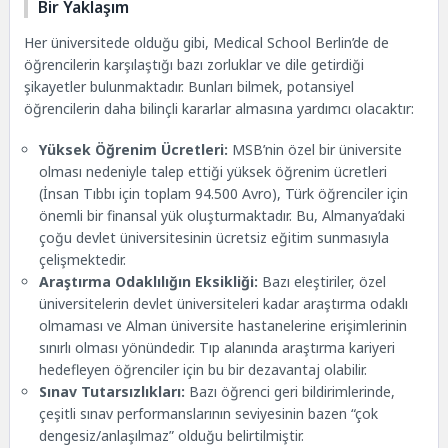
Bir Yaklaşım
Her üniversitede olduğu gibi, Medical School Berlin’de de
öğrencilerin karşılaştığı bazı zorluklar ve dile getirdiği
şikayetler bulunmaktadır. Bunları bilmek, potansiyel
öğrencilerin daha bilinçli kararlar almasına yardımcı olacaktır:
Yüksek Öğrenim Ücretleri:
MSB’nin özel bir üniversite
olması nedeniyle talep ettiği yüksek öğrenim ücretleri
(İnsan Tıbbı için toplam 94.500 Avro), Türk öğrenciler için
önemli bir finansal yük oluşturmaktadır. Bu, Almanya’daki
çoğu devlet üniversitesinin ücretsiz eğitim sunmasıyla
çelişmektedir.
Araştırma Odaklılığın Eksikliği:
Bazı eleştiriler, özel
üniversitelerin devlet üniversiteleri kadar araştırma odaklı
olmaması ve Alman üniversite hastanelerine erişimlerinin
sınırlı olması yönündedir. Tıp alanında araştırma kariyeri
hedefleyen öğrenciler için bu bir dezavantaj olabilir.
Sınav Tutarsızlıkları:
Bazı öğrenci geri bildirimlerinde,
çeşitli sınav performanslarının seviyesinin bazen “çok
dengesiz/anlaşılmaz” olduğu belirtilmiştir.