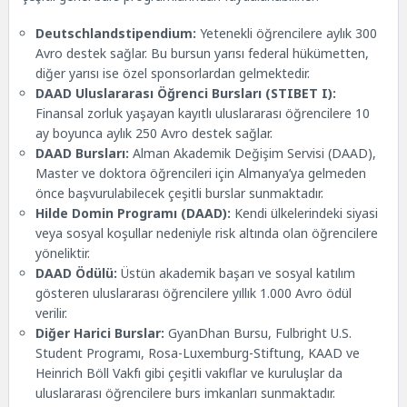
Deutschlandstipendium:
Yetenekli öğrencilere aylık 300
Avro destek sağlar. Bu bursun yarısı federal hükümetten,
diğer yarısı ise özel sponsorlardan gelmektedir.
DAAD Uluslararası Öğrenci Bursları (STIBET I):
Finansal zorluk yaşayan kayıtlı uluslararası öğrencilere 10
ay boyunca aylık 250 Avro destek sağlar.
DAAD Bursları
:
Alman Akademik Değişim Servisi (DAAD),
Master ve doktora öğrencileri için Almanya’ya gelmeden
önce başvurulabilecek çeşitli burslar sunmaktadır.
Hilde Domin Programı (DAAD):
Kendi ülkelerindeki siyasi
veya sosyal koşullar nedeniyle risk altında olan öğrencilere
yöneliktir.
DAAD Ödülü:
Üstün akademik başarı ve sosyal katılım
gösteren uluslararası öğrencilere yıllık 1.000 Avro ödül
verilir.
Diğer Harici Burslar:
GyanDhan Bursu, Fulbright U.S.
Student Programı, Rosa-Luxemburg-Stiftung, KAAD ve
Heinrich Böll Vakfı gibi çeşitli vakıflar ve kuruluşlar da
uluslararası öğrencilere burs imkanları sunmaktadır.