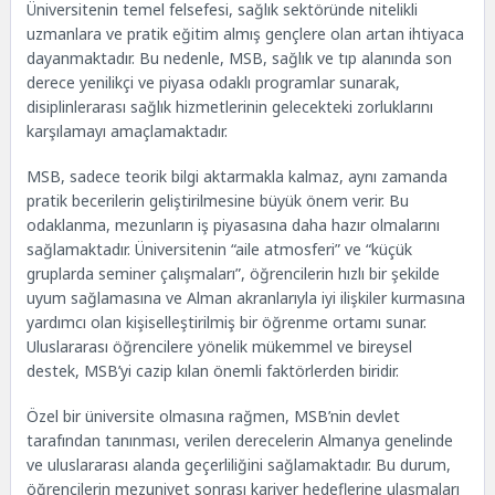
Üniversitenin temel felsefesi, sağlık sektöründe nitelikli
Medical School Berlin Öğrenci Şikayetleri: Bilinçli
uzmanlara ve pratik eğitim almış gençlere olan artan ihtiyaca
Bir Yaklaşım
dayanmaktadır. Bu nedenle, MSB, sağlık ve tıp alanında son
Berlin Şehri Hakkında Bilgiler: Kültürün ve
derece yenilikçi ve piyasa odaklı programlar sunarak,
Fırsatların Başkenti
disiplinlerarası sağlık hizmetlerinin gelecekteki zorluklarını
Medical School Berlin Başvuru ve Kabul İşlemleri
karşılamayı amaçlamaktadır.
Başvuru Sürecinde Yanınızdayız: Edu Vizyon ve
Felix Academy
MSB, sadece teorik bilgi aktarmakla kalmaz, aynı zamanda
pratik becerilerin geliştirilmesine büyük önem verir. Bu
odaklanma, mezunların iş piyasasına daha hazır olmalarını
sağlamaktadır. Üniversitenin “aile atmosferi” ve “küçük
gruplarda seminer çalışmaları”, öğrencilerin hızlı bir şekilde
uyum sağlamasına ve Alman akranlarıyla iyi ilişkiler kurmasına
yardımcı olan kişiselleştirilmiş bir öğrenme ortamı sunar.
Uluslararası öğrencilere yönelik mükemmel ve bireysel
destek, MSB’yi cazip kılan önemli faktörlerden biridir.
Özel bir üniversite olmasına rağmen, MSB’nin devlet
tarafından tanınması, verilen derecelerin Almanya genelinde
ve uluslararası alanda geçerliliğini sağlamaktadır. Bu durum,
öğrencilerin mezuniyet sonrası kariyer hedeflerine ulaşmaları