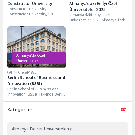
Constructor University
Almanya’daki En İyi Özel
Constructor University
Üniversiteler 2025
Constructor University, 120+
Almanya'daki En İyi Özel
ülkeden öğrencisiyle küresel bir
Üniversiteler 2025 Almanya, farklı
kampüs sunar. İngilizce eğitim
ülkelerden birçok öğrenciye sahip
veren özel...
olmasıyla ünlüdür. Buradaki...
Almanya'da Özel
Üniversiteler
1 Yıl Önce
1883
Berlin School of Business and
Innovation (BSBI)
Berlin School of Business and
Innovation (BSBI) Hakkında Berlin
School of Business and
Innovation (BSBI),...
Kategoriler
Almanya Devlet Üniversiteleri
(16)