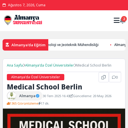
Ağustos 7, 2026, Cuma
2
Almanya'da Eğitim
i
Almanya’da Jeoloji ve Jeoteknik Mühendisliği
Almanya’nın Tek
Ana Sayfa
Almanya'da Özel Üniversiteler
Medical School Berlin
Almanya'da Özel Üniversiteler
0
Medical School Berlin
Almanya
30 Tem 2025 16:43
Güncelleme: 20 May 2026
1365 Görüntüleme
17 dk.