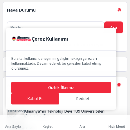
Hava Durumu
Ara
Çerez Kullanımı
Bir hata oluştu. Lütfen tekrar deneyin.
Bu site, kullanıcı deneyimini geliştirmek için çerezleri
kullanmaktadır. Devam ederek bu çerezleri kabul etmiş
olursunuz.
Almanya Üniversiteleri
Gizlilik İlkemiz
Kabul Et
Reddet
1
Almanya’nın Teknoloji Devi TU9 Üniversiteleri
02.07.2025
21:31
Ana Sayfa
Keşfet
Ara
Hızlı Menü