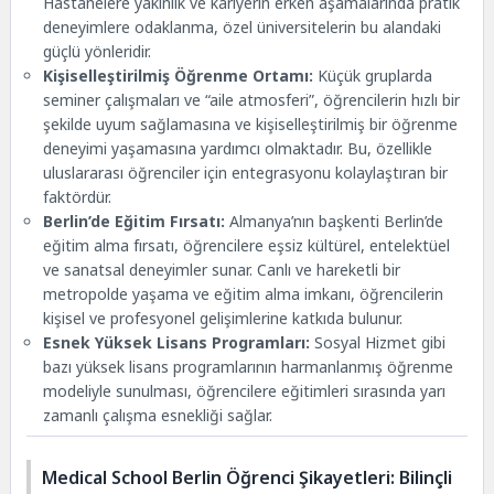
Hastanelere yakınlık ve kariyerin erken aşamalarında pratik
deneyimlere odaklanma, özel üniversitelerin bu alandaki
güçlü yönleridir.
Kişiselleştirilmiş Öğrenme Ortamı:
Küçük gruplarda
seminer çalışmaları ve “aile atmosferi”, öğrencilerin hızlı bir
şekilde uyum sağlamasına ve kişiselleştirilmiş bir öğrenme
deneyimi yaşamasına yardımcı olmaktadır. Bu, özellikle
uluslararası öğrenciler için entegrasyonu kolaylaştıran bir
faktördür.
Berlin’de Eğitim Fırsatı:
Almanya’nın başkenti Berlin’de
eğitim alma fırsatı, öğrencilere eşsiz kültürel, entelektüel
ve sanatsal deneyimler sunar. Canlı ve hareketli bir
metropolde yaşama ve eğitim alma imkanı, öğrencilerin
kişisel ve profesyonel gelişimlerine katkıda bulunur.
Esnek Yüksek Lisans Programları:
Sosyal Hizmet gibi
bazı yüksek lisans programlarının harmanlanmış öğrenme
modeliyle sunulması, öğrencilere eğitimleri sırasında yarı
zamanlı çalışma esnekliği sağlar.
Medical School Berlin Öğrenci Şikayetleri: Bilinçli