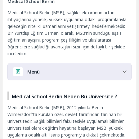
Medical School Berlin
Medical School Berlin (MSB), sağlık sektörünün artan
ihtiyaçlarına yönelik, yüksek uygulama odaklı programlarıyla
geleceğin nitelikli uzmanlarını yetiştirmeyi hedeflemektedir.
Bir Yurtdışı Eğitim Uzmanı olarak, MSB’nin sunduğu eşsiz
eğitim anlayışını, program çeşitliliğini ve uluslararası
öğrencilere sağladığı avantajları sizin için detaylı bir şekilde
inceledim.
Menü
Medical School Berlin Neden Bu Üniversite ?
Medical School Berlin Lisans Bölümleri
Medical School Berlin Neden Bu Üniversite ?
Medical School Berlin Yüksek Lisans Bölümleri
Medical School Berlin (MSB), 2012 yılında Berlin
Medical School Berlin Dil Hazırlık
Wilmersdorf’ta kurulan özel, devlet tarafından tanınan bir
Medical School Berlin Konaklama Seçenekleri
üniversitedir. Sağlık bilimleri fakültesiyle uygulamalı bilimler
Medical School Berlin Bursları
üniversitesi olarak eğitim hayatına başlayan MSB, yüksek
Türk Öğrenciler İçin Medical School Berlin’in
uygulama odaklı altı lisans programıyla dikkat çekmektedir.
Avantajları Nelerdir?