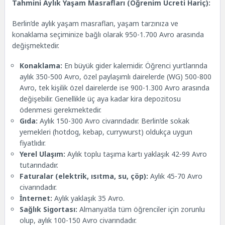
Tahmini Aylık Yaşam Masrafları (Öğrenim Ücreti Hariç):
Berlin’de aylık yaşam masrafları, yaşam tarzınıza ve
konaklama seçiminize bağlı olarak 950-1.700 Avro arasında
değişmektedir.
Konaklama:
En büyük gider kalemidir. Öğrenci yurtlarında
aylık 350-500 Avro, özel paylaşımlı dairelerde (WG) 500-800
Avro, tek kişilik özel dairelerde ise 900-1.300 Avro arasında
değişebilir. Genellikle üç aya kadar kira depozitosu
ödenmesi gerekmektedir.
Gıda:
Aylık 150-300 Avro civarındadır. Berlin’de sokak
yemekleri (hotdog, kebap, currywurst) oldukça uygun
fiyatlıdır.
Yerel Ulaşım:
Aylık toplu taşıma kartı yaklaşık 42-99 Avro
tutarındadır.
Faturalar (elektrik, ısıtma, su, çöp):
Aylık 45-70 Avro
civarındadır.
İnternet:
Aylık yaklaşık 35 Avro.
Sağlık Sigortası:
Almanya’da tüm öğrenciler için zorunlu
olup, aylık 100-150 Avro civarındadır.