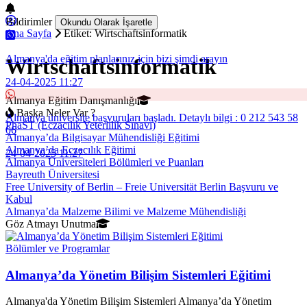
Bildirimler
Okundu Olarak İşaretle
Ana Sayfa
Etiket: Wirtschaftsinformatik
Almanya'da eğitim planlarınız için bizi şimdi arayın
Wirtschaftsinformatik
24-04-2025 11:27
Almanya Eğitim Danışmanlığı
Başka Neler Var ?
Almanya üniversite başvuruları başladı. Detaylı bilgi : 0 212 543 58
PhaST (Eczacılık Yeterlilik Sınavı)
06
Almanya’da Bilgisayar Mühendisliği Eğitimi
Almanya’da Eczacılık Eğitimi
24-04-2025 11:27
Almanya Üniversiteleri Bölümleri ve Puanları
Bayreuth Üniversitesi
Free University of Berlin – Freie Universität Berlin Başvuru ve
Kabul
Almanya’da Malzeme Bilimi ve Malzeme Mühendisliği
Göz Atmayı Unutma
Bölümler ve Programlar
Almanya’da Yönetim Bilişim Sistemleri Eğitimi
Almanya'da Yönetim Bilişim Sistemleri Almanya’da Yönetim