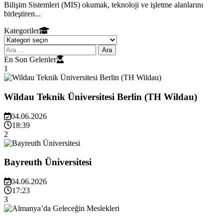
Bilişim Sistemleri (MIS) okumak, teknoloji ve işletme alanlarını
birleştiren...
Kategoriler
Kategoriler
Arama:
En Son Gelenler
1
Wildau Teknik Üniversitesi Berlin (TH Wildau)
04.06.2026
18:39
2
Bayreuth Üniversitesi
04.06.2026
17:23
3