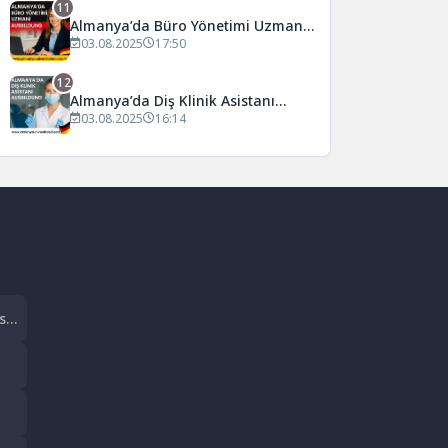
11
Almanya’da Büro Yönetimi Uzmanı
Ausbildung
03.08.2025
17:50
12
Almanya’da Diş Klinik Asistanı
Ausbildung
03.08.2025
16:14
si