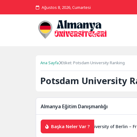
Ağustos 8, 2026, Cumartesi
Ana Sayfa
Etiket: Potsdam University Ranking
Potsdam University 
Almanya Eğitim Danışmanlığı
Başka Neler Var ?
TELC Sınavı Nedir?
Free University of Berlin – Fre