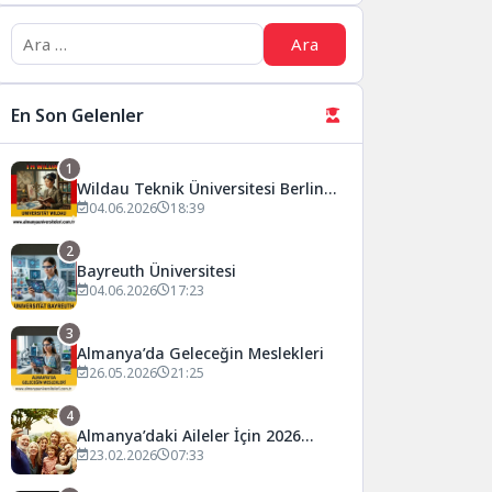
En Son Gelenler
1
Wildau Teknik Üniversitesi Berlin
(TH Wildau)
04.06.2026
18:39
2
Bayreuth Üniversitesi
04.06.2026
17:23
3
Almanya’da Geleceğin Meslekleri
26.05.2026
21:25
4
Almanya’daki Aileler İçin 2026
Önemli Değişiklikler
23.02.2026
07:33