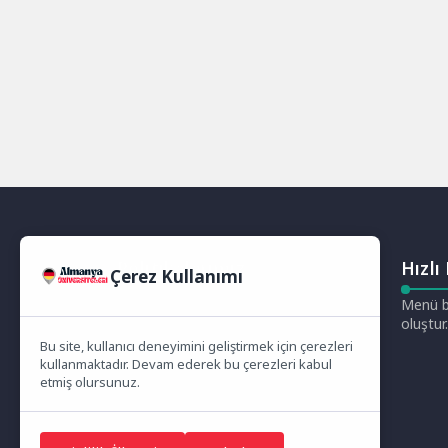
Politikalarımız
Hızlı
Çerez Kullanımı
Gizlilik Politikası
Menü b
Çerez Politikası
oluştur.
Telif Hakları Politikası
Bu site, kullanıcı deneyimini geliştirmek için çerezleri
İçerik Yönetimi
kullanmaktadır. Devam ederek bu çerezleri kabul
etmiş olursunuz.