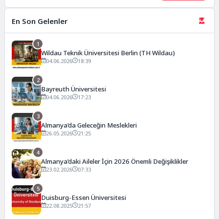
En Son Gelenler
1
Wildau Teknik Üniversitesi Berlin (TH Wildau)
04.06.2026
18:39
2
Bayreuth Üniversitesi
04.06.2026
17:23
3
Almanya’da Geleceğin Meslekleri
26.05.2026
21:25
4
Almanya’daki Aileler İçin 2026 Önemli Değişiklikler
23.02.2026
07:33
5
Duisburg-Essen Üniversitesi
22.08.2025
21:57