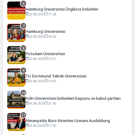
6
Hamburg Üniversitesi İngilizce bölümler
22.08.2025
17:28
7
Hamburg Üniversitesi
22.08.2025
16:42
8
Potsdam Üniversitesi
20.08.2025
16:57
9
TU Dortmund Teknik Üniversitesi
20.08.2025
13:56
10
Köln Üniversitesi bölümleri başvuru ve kabul şartları
09.08.2025
21:45
11
Almanya’da Büro Yönetimi Uzmanı Ausbildung
03.08.2025
17:50