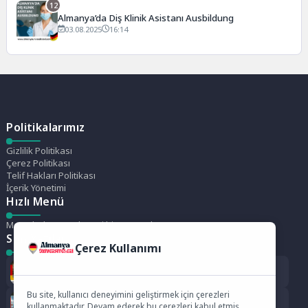
12
Almanya’da Diş Klinik Asistanı Ausbildung
03.08.2025
16:14
Politikalarımız
Gizlilik Politikası
Çerez Politikası
Telif Hakları Politikası
İçerik Yönetimi
Hızlı Menü
Menü bulunamadı. Yeni bir menü oluştur.
Son Yazılar
Çerez Kullanımı
Wildau Teknik Üniversitesi Berlin (TH Wildau)
Bu site, kullanıcı deneyimini geliştirmek için çerezleri
Bayreuth Üniversitesi
kullanmaktadır. Devam ederek bu çerezleri kabul etmiş