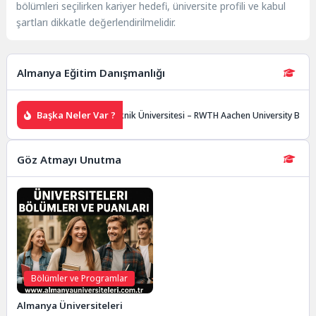
bölümleri seçilirken kariyer hedefi, üniversite profili ve kabul
şartları dikkatle değerlendirilmelidir.
Almanya Eğitim Danışmanlığı
Başka Neler Var ?
i Bochum
Aachen Teknik Üniversitesi – RWTH Aachen University Başvuru
Göz Atmayı Unutma
Bölümler ve Programlar
Almanya Üniversiteleri