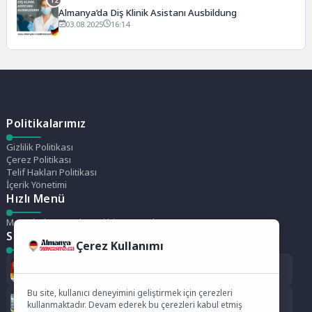
Almanya’da Diş Klinik Asistanı Ausbildung
03.08.2025
16:14
Politikalarımız
Gizlilik Politikası
Çerez Politikası
Telif Hakları Politikası
İçerik Yönetimi
Hızlı Menü
Menü bulunamadı. Yeni bir menü oluştur.
Son Yazılar
Çerez Kullanımı
Wildau Teknik Üniversitesi Berlin (TH Wildau)
Bu site, kullanıcı deneyimini geliştirmek için çerezleri
Bayreuth Üniversitesi
kullanmaktadır. Devam ederek bu çerezleri kabul etmiş