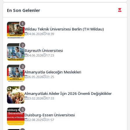
En Son Gelenler
1
Wildau Teknik Üniversitesi Berlin (TH Wildau)
04.06.2026
18:39
2
Bayreuth Üniversitesi
04.06.2026
17:23
3
Almanya’da Geleceğin Meslekleri
26.05.2026
21:25
4
Almanya’daki Aileler İçin 2026 Önemli Değişiklikler
23.02.2026
07:33
5
Duisburg-Essen Üniversitesi
22.08.2025
21:57