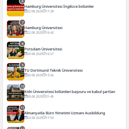
6
Hamburg Üniversitesi İngilizce bölümler
22.08.2025
17:28
7
Hamburg Üniversitesi
22.08.2025
16:42
8
Potsdam Üniversitesi
20.08.2025
16:57
9
TU Dortmund Teknik Üniversitesi
20.08.2025
13:56
10
Köln Üniversitesi bölümleri başvuru ve kabul şartları
09.08.2025
21:45
11
Almanya’da Büro Yönetimi Uzmanı Ausbildung
03.08.2025
17:50
12