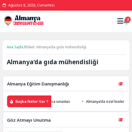
Ağustos 8, 2026, Cumartesi
2
Ana Sayfa
Etiket: Almanya’da gıda mühendisliği
Almanya’da gıda mühendisliği
Almanya Eğitim Danışmanlığı
Başka Neler Var ?
ung için gerekli b1/b2 Almanca sınavları
Almanya’da özel liseler
Göz Atmayı Unutma