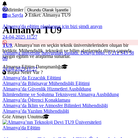
Bildirimler
Okundu Olarak İşaretle
Ana Sayfa
Etiket: Almanya TU9
Almanya'da eğitim planlarınız için bizi şimdi arayın
Almanya TU9
24-04-2025 11:27
TU9
, Almanya’nın en seçkin teknik üniversitelerinden oluşan bir
birliktir. Mühendislik, teknoloji ve bilim alanlarında dünya çapında
Almanya üniversite başvuruları başladı. Detaylı bilgi : 0 212 543 58
saygın eğitim ve araştırma sunarlar.
06
Almanya Eğitim Danışmanlığı
24-04-2025 11:27
Başka Neler Var ?
Almanya’da Eczacılık Eğitimi
Almanya’da Bilgisayar Mühendisliği Eğitimi
Almanya’da Güvenlik Hizmetleri Ausbildung
İklimlendirme ve Soğutma Teknisyeni Almanya Ausbildung
Almanya’da Öğrenci Konaklaması
Almanya’da İklim ve Atmosfer Bilimleri Mühendisliği
Almanya’da Yazılım Mühendisliği
Göz Atmayı Unutma
Almanya'da Eğitim